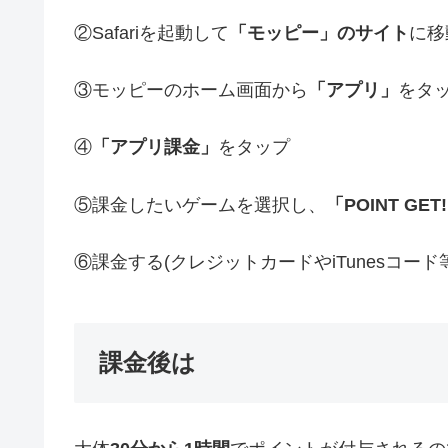
②Safariを起動して
「モッピー」のサイト
に移
③モッピーのホーム画面から
「アプリ」
をタ
④
「アプリ課金」
をタップ
⑤課金したいゲームを選択し、
「POINT GET
⑥課金する(クレジットカードやiTunesコード
課金後は