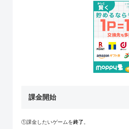
課金開始
①課金したいゲームを
終了
。