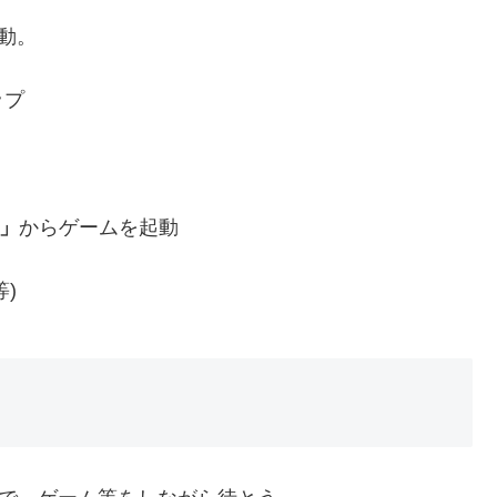
動。
ップ
!」
からゲームを起動
等)