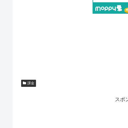
課金
スポ